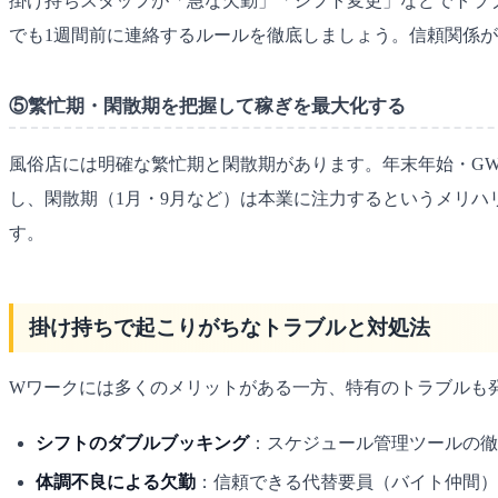
掛け持ちスタッフが「急な欠勤」「シフト変更」などでトラ
でも1週間前に連絡するルールを徹底しましょう。信頼関係
⑤繁忙期・閑散期を把握して稼ぎを最大化する
風俗店には明確な繁忙期と閑散期があります。年末年始・G
し、閑散期（1月・9月など）は本業に注力するというメリ
す。
掛け持ちで起こりがちなトラブルと対処法
Wワークには多くのメリットがある一方、特有のトラブルも
シフトのダブルブッキング
：スケジュール管理ツールの徹
体調不良による欠勤
：信頼できる代替要員（バイト仲間）