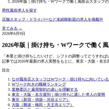
2026年版｜掛け持ち・Wワークで働く風俗店スタッフ
男性風俗求人を探す
店舗スタッフ・ドライバーなど未経験歓迎の求人を掲載中
見てみる →
2026年6月9日
2026年版｜掛け持ち・Wワークで働
「本業と掛け持ちしたいけど、シフトの調整ってどうすれば
記事では2026年最新の求人実態をもとに、東京・大阪・名
目次
なぜ風俗店スタッフはWワーク・掛け持ちに向いている
Wワーク向きの職種ランキング
業務委託と雇用契約の違いを理解する
東京・大阪・名古屋別｜掛け持ちに適した求人の実態
東京（新宿・池袋・渋谷エリア）
大阪（難波・梅田・天王寺エリア）