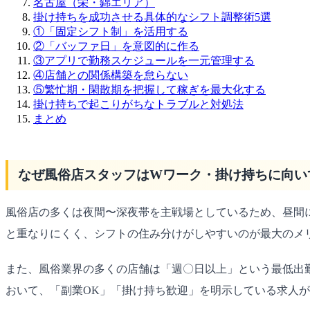
名古屋（栄・錦エリア）
掛け持ちを成功させる具体的なシフト調整術5選
①「固定シフト制」を活用する
②「バッファ日」を意図的に作る
③アプリで勤務スケジュールを一元管理する
④店舗との関係構築を怠らない
⑤繁忙期・閑散期を把握して稼ぎを最大化する
掛け持ちで起こりがちなトラブルと対処法
まとめ
なぜ風俗店スタッフはWワーク・掛け持ちに向い
風俗店の多くは夜間〜深夜帯を主戦場としているため、昼間に
と重なりにくく、シフトの住み分けがしやすいのが最大のメ
また、風俗業界の多くの店舗は「週〇日以上」という最低出
おいて、「副業OK」「掛け持ち歓迎」を明示している求人が2