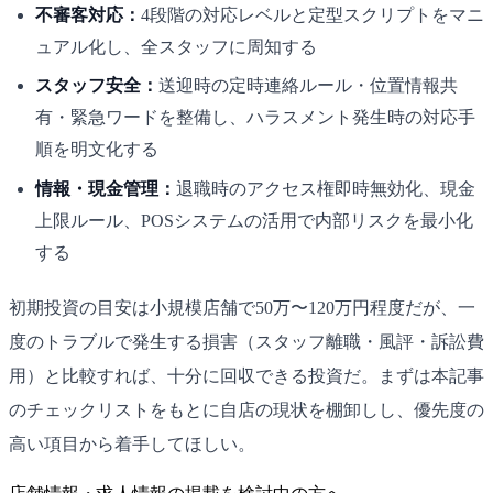
不審客対応：
4段階の対応レベルと定型スクリプトをマニ
ュアル化し、全スタッフに周知する
スタッフ安全：
送迎時の定時連絡ルール・位置情報共
有・緊急ワードを整備し、ハラスメント発生時の対応手
順を明文化する
情報・現金管理：
退職時のアクセス権即時無効化、現金
上限ルール、POSシステムの活用で内部リスクを最小化
する
初期投資の目安は小規模店舗で50万〜120万円程度だが、一
度のトラブルで発生する損害（スタッフ離職・風評・訴訟費
用）と比較すれば、十分に回収できる投資だ。まずは本記事
のチェックリストをもとに自店の現状を棚卸しし、優先度の
高い項目から着手してほしい。