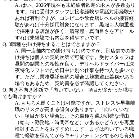
A.
はい、2026年現在も未経験者歓迎の求人が多数あり
ます。特に受付スタッフは接客経験や電話対応経験が
あれば有利ですが、コンビニや飲食店レベルの接客経
験があれば十分採用対象になります。黒服も人物重視
で採用する店舗が多く、清潔感・真面目さをアピール
すれば未経験でも内定を得やすいです。
Q.
3職種を掛け持ちすることはできますか？
A.
同一店舗内での掛け持ちは稀ですが、別店舗での掛
け持ちは個人の契約次第で可能です。受付スタッフは
昼間の副業との相性が良く、デリヘルドライバーは深
夜特化シフトのため日中に別の仕事を持つ人も多いで
す。ただし業務委託契約の場合は競業避止義務がある
場合もあるため、契約書を必ず確認してください。
Q.
向き不向き診断で「向いていない」項目が多かった職種
でも働けますか？
A.
もちろん働くことは可能ですが、ストレスや早期離
職のリスクが高まる傾向があります。「向いていな
い」項目が多い場合は、その職種を選ぶ明確な理由
（給与・勤務地・時間帯など）があるかどうかを再度
検討することをおすすめします。まずは向いている職
種で経験を積んでからキャリアチェンジするのも有効