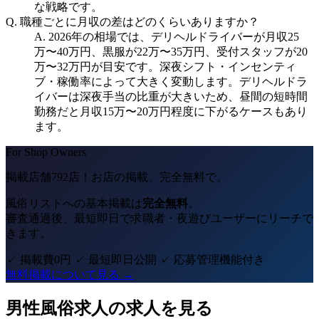
な戦略です。
Q.
職種ごとに月収の差はどのくらいありますか？
A.
2026年の相場では、デリヘルドライバーが月収25
万〜40万円、黒服が22万〜35万円、受付スタッフが20
万〜32万円が目安です。深夜シフト・インセンティ
ブ・稼働率によって大きく変動します。デリヘルドラ
イバーは深夜手当の比重が大きいため、昼間の短時間
勤務だと月収15万〜20万円程度に下がるケースもあり
ます。
For Shop Owners
掲載店舗792店！
お店の掲載、完全無料で。
風俗リストへの基本掲載は
完全無料
。
審査通過後、最短即日で求職者・夜遊びユーザーにリーチで
きます。
✓ 掲載費0円
✓ 最短即日公開
✓ 応募管理機能付き
無料掲載について見る →
男性風俗求人の求人を見る