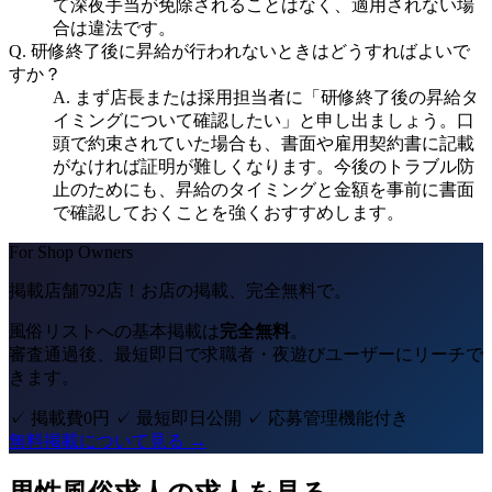
て深夜手当が免除されることはなく、適用されない場
合は違法です。
Q.
研修終了後に昇給が行われないときはどうすればよいで
すか？
A.
まず店長または採用担当者に「研修終了後の昇給タ
イミングについて確認したい」と申し出ましょう。口
頭で約束されていた場合も、書面や雇用契約書に記載
がなければ証明が難しくなります。今後のトラブル防
止のためにも、昇給のタイミングと金額を事前に書面
で確認しておくことを強くおすすめします。
For Shop Owners
掲載店舗792店！
お店の掲載、完全無料で。
風俗リストへの基本掲載は
完全無料
。
審査通過後、最短即日で求職者・夜遊びユーザーにリーチで
きます。
✓ 掲載費0円
✓ 最短即日公開
✓ 応募管理機能付き
無料掲載について見る →