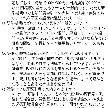
定しており、時給で100〜300円、日給換算で2,000〜
4,000円程度の差があるケースが一般的です。ただし研
修期間中でも最低賃金以上の支払いは法律上義務であ
り、それを下回る設定は違法となります。
Q.
研修期間はどれくらいの長さが一般的ですか？
A.
職種・店舗タイプによりますが、デリヘルドライバ
ーや受付スタッフは3日〜2週間、黒服・ボーイは2週
間〜1か月程度が2026年の相場です。小規模な店舗では
研修期間なしで最初から本採用扱いとするケースもあ
ります。
Q.
研修期間中に辞めた場合、ペナルティはありますか？
A.
原則として研修期間中の自己都合退職にペナルティ
はなく、退職の自由は法律で守られています。ただし
研修費用や制服代の返還を求められるケースがあるた
め、契約書の内容を事前に確認しておくことが重要で
す。費用返還が条件となる契約は場合によって違法と
なることもあるため注意が必要です。
Q.
研修中でも深夜手当は支給されますか？
A.
はい、研修中であっても22時〜翌5時の深夜帯に勤
務した場合は、労働基準法により通常賃金の25%以上
の深夜割増賃金が加算されます。研修中だからといっ