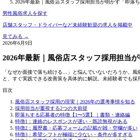
2026年最新｜風俗店スタッフ採用担当が明かす「即落
男性風俗求人を探す
店舗スタッフ・ドライバーなど未経験歓迎の求人を掲載中
見てみる →
2026年6月9日
2026年最新｜風俗店スタッフ採用担当
「なぜか面接で落ち続ける…」と悩んでいないだろうか。風
と、すぐ実践できる改善策を具体的に解説。未経験者でも採
目次
風俗店スタッフ採用の現実｜2026年の選考事情を知る
採用担当が重視する2つの大前提
即落ちする応募者の特徴【1〜5選】｜書類・連絡編
特徴1：連絡のレスポンスが遅い・既読無視がある
特徴2：履歴書・応募フォームの記載が雑・空欄が多い
特徴3：希望シフトが極端に少ない・条件が多すぎる