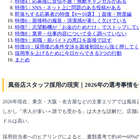
特徴4：応募後に音信不通・無断キャンセルがある
特徴5：SNS・ネット上に問題のある投稿がある
即落ちする応募者の特徴【6〜10選】｜面接・態度編
特徴6：面接時の服装・清潔感が著しく欠けている
特徴7：志望動機が「お金のためだけ」でストップして
特徴8：業界・仕事内容について全く調べていない
特徴9：前職・前バイトの悪口を面接で話す
特徴10：採用後の条件交渉を面接初回から強く押して
採用率を上げるために今日からできる3つの行動
まとめ
風俗店スタッフ採用の現実｜2026年の選考事情
2026年現在、東京・大阪・名古屋などの主要エリアでは風
しかし「求人が多い＝誰でも受かる」は大きな誤解だ。店舗に
ドルは高い。
採用担当者へのヒアリングによると、書類選考で約40〜60