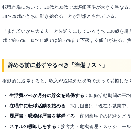
転職市場において、20代と30代では評価基準が大きく異な
28〜29歳のうちに動き始めることが理想とされている。
「まだ若いから大丈夫」と先送りにしているうちに30歳を超
歳で約65%、30〜34歳では約55%まで下落する傾向があ
辞める前に必ずやるべき「準備リスト」
衝動的に退職すると、収入が途絶えた状態で焦って妥協した
生活費3〜6か月分の貯金を確保する
：転職活動期間の平均
在職中に転職活動を始める
：採用担当は「現在も就業中」
履歴書・職務経歴書を整備する
：夜間業界での経験をどう
スキルの棚卸しをする
：接客力・危機管理・スケジュール