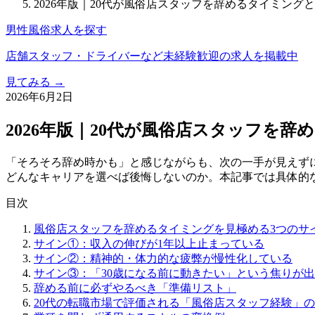
2026年版｜20代が風俗店スタッフを辞めるタイミング
男性風俗求人を探す
店舗スタッフ・ドライバーなど未経験歓迎の求人を掲載中
見てみる →
2026年6月2日
2026年版｜20代が風俗店スタッフを
「そろそろ辞め時かも」と感じながらも、次の一手が見えず
どんなキャリアを選べば後悔しないのか。本記事では具体的
目次
風俗店スタッフを辞めるタイミングを見極める3つのサ
サイン①：収入の伸びが1年以上止まっている
サイン②：精神的・体力的な疲弊が慢性化している
サイン③：「30歳になる前に動きたい」という焦りが
辞める前に必ずやるべき「準備リスト」
20代の転職市場で評価される「風俗店スタッフ経験」